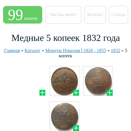
99
Чистка монет
Каталог
Статьи
копеек
Медные 5 копеек 1832 года
Главная
»
Каталог
»
Монеты Николая I 1826 - 1855
»
1832
»
5
копеек