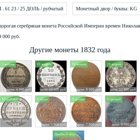
 . 61 23 / 25 ДОЛЬ / рубчатый
Монетный двор / буквы: KG
 дорогая серебряная монета Российской Империи времен Николая 
 000 руб.
Другие монеты 1832 года
5 копеек
10 копеек
10 копеек
20 копеек
цена: 4 000 руб
цена: 10 000 руб
цена: 8 000 руб
цена: 12 000 руб
12 рублей
1 грош
3 гроша
5 грошей
цена: 1 500 000
руб
цена: 1 800 руб
цена: 7 000 руб
цена: 8 000 руб
Двойной абаз