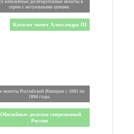
се юбилейные десятирублевые монеты в
серии с актуальными ценами.
Каталог монет Александра III
е монеты Российской Империи с 1881 по
1894 годы.
Юбилейные десятки современной
России