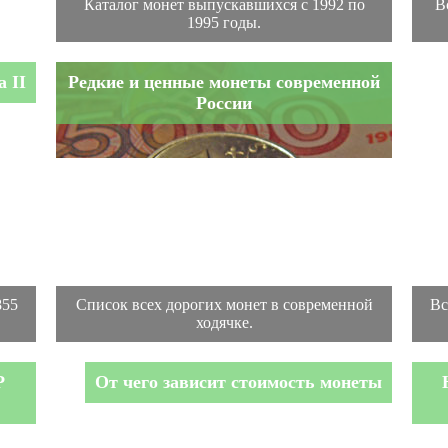
Каталог монет выпускавшихся с 1992 по
В
1995 годы.
 II
Редкие и ценные монеты современной
России
855
Список всех дорогих монет в современной
Вс
ходячке.
Р
От чего зависит стоимость монеты