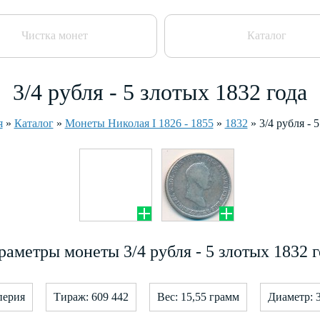
Чистка монет
Каталог
3/4 рубля - 5 злотых 1832 года
я
»
Каталог
»
Монеты Николая I 1826 - 1855
»
1832
»
3/4 рубля - 
раметры монеты 3/4 рубля - 5 злотых 1832 г
перия
Тираж: 609 442
Вес: 15,55 грамм
Диаметр: 3