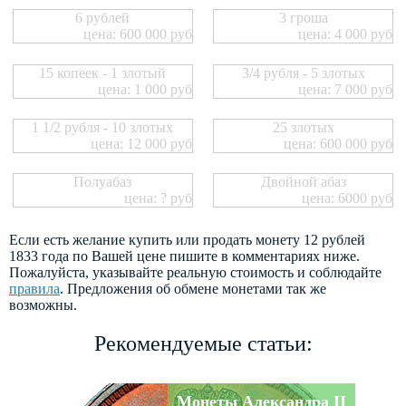
6 рублей
3 гроша
цена: 600 000 руб
цена: 4 000 руб
15 копеек - 1 злотый
3/4 рубля - 5 злотых
цена: 1 000 руб
цена: 7 000 руб
1 1/2 рубля - 10 злотых
25 злотых
цена: 12 000 руб
цена: 600 000 руб
Полуабаз
Двойной абаз
цена: ? руб
цена: 6000 руб
Если есть желание купить или продать монету 12 рублей
1833 года по Вашей цене пишите в комментариях ниже.
Пожалуйста, указывайте реальную стоимость и соблюдайте
правила
. Предложения об обмене монетами так же
возможны.
Рекомендуемые статьи:
Монеты Александра II