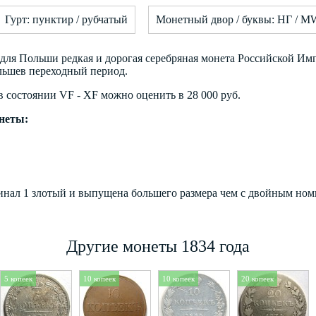
Гурт: пунктир / рубчатый
Монетный двор / буквы: НГ / MW
 для Польши редкая и дорогая серебряная монета Российской Им
льшев переходный период.
в состоянии VF - XF можно оценить в 28 000 руб.
онеты:
минал 1 злотый и выпущена большего размера чем с двойным номи
Другие монеты 1834 года
5 копеек
10 копеек
10 копеек
20 копеек