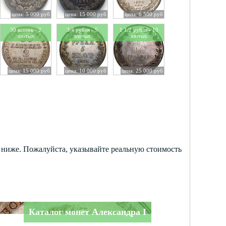
цена: 5 000 руб
цена: 15 000 руб
цена: 6 500 руб
30 копеек - 2
3/4 рубля - 5
1 1/2 рубля - 10
злотых
злотых
злотых
цена: 15 000 руб
цена: 10 000 руб
цена: 25 000 руб
х ниже. Пожалуйста, указывайте реальную стоимость
Каталог монет Александра I