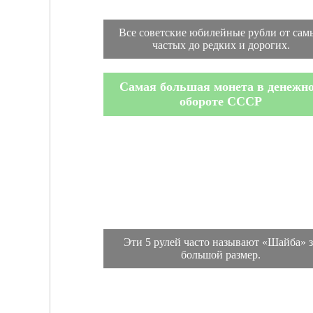
Все советские юбилейные рубли от сам
частых до редких и дорогих.
Самая большая монета в денежн
обороте СССР
Эти 5 рулей часто называют «Шайба» з
большой размер.