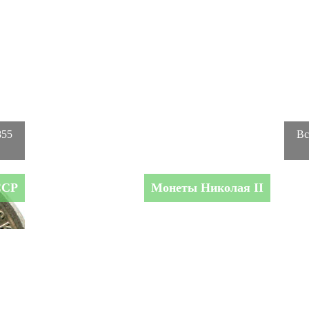
855
Вс
ССР
Монеты Николая II