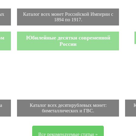
ых
Каталог всех монет Российской Империи с
1894 по 1917.
ом
Юбилейные десятки современной
России
а
Каталог всех десятирублевых монет:
К
биметаллических и ГВС.
Все рекомендуемые статьи »