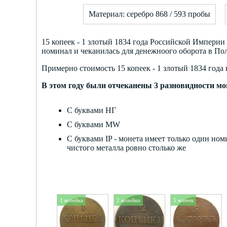
Материал: серебро 868 / 593 пробы
15 копеек - 1 злотый 1834 года Российской Империи
номинал и чеканилась для денежноого оборота в По
Примерно стоимость 15 копеек - 1 злотый 1834 года 
В этом году были отчеканены 3 разновидности м
С буквами НГ
С буквами MW
С буквами IP - монета имеет только один но
чистого металла ровно столько же
1 копейка
2 копейки
5 копеек