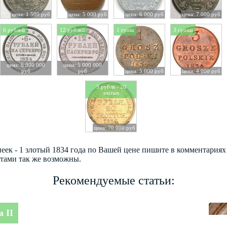
цена: 1 500 руб
цена: 5 000 руб
цена: 6 000 руб
цена: 7 000 руб
6 рублей
12 рублей
1 грош
3 гроша
цена: 6 000 000
цена: 5 000 000
руб
руб
цена: 5 000 руб
цена: 4 000 руб
3 рубля - 20
злотых
цена: 70 000 руб
пеек - 1 злотый 1834 года по Вашей цене пишите в комментария
етами так же возможны.
Рекомендуемые статьи:
 II