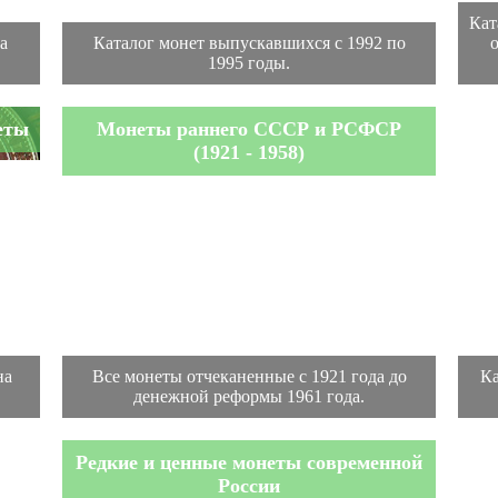
Кат
а
Каталог монет выпускавшихся с 1992 по
1995 годы.
еты
Монеты раннего СССР и РСФСР
(1921 - 1958)
на
Все монеты отчеканенные с 1921 года до
Ка
денежной реформы 1961 года.
Редкие и ценные монеты современной
России