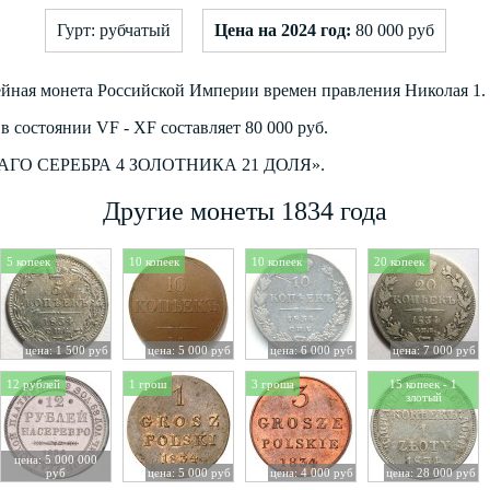
Гурт: рубчатый
Цена на 2024 год:
80 000 руб
лейная монета Российской Империи времен правления Николая 1.
 состоянии VF - XF составляет 80 000 руб.
ЧИСТАГО СЕРЕБРА 4 ЗОЛОТНИКА 21 ДОЛЯ».
Другие монеты 1834 года
5 копеек
10 копеек
10 копеек
20 копеек
цена: 1 500 руб
цена: 5 000 руб
цена: 6 000 руб
цена: 7 000 руб
12 рублей
1 грош
3 гроша
15 копеек - 1
злотый
цена: 5 000 000
руб
цена: 5 000 руб
цена: 4 000 руб
цена: 28 000 руб