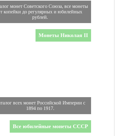
алог монет Советского Союза, все монеты
от копейки до регулярных и юбилейных
рублей.
Монеты Николая II
талог всех монет Российской Империи с
1894 по 1917.
Все юбилейные монеты СССР