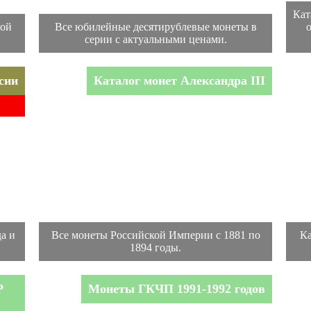
Кат
ной
Все юбилейные десятирублевые монеты в
серии с актуальными ценами.
сии
Каталог монет Александра III
а и
Все монеты Российской Империи с 1881 по
Ка
1894 годы.
Р
Монеты ГКЧП 1991-1992 годов