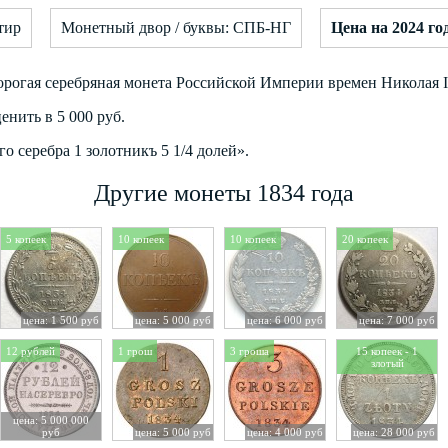
тир
Монетный двор / буквы: СПБ-НГ
Цена на 2024 го
орогая серебряная монета Российской Империи времен Николая I
енить в 5 000 руб.
о серебра 1 золотникъ 5 1/4 долей».
Другие монеты 1834 года
5 копеек
10 копеек
10 копеек
20 копеек
цена: 1 500 руб
цена: 5 000 руб
цена: 6 000 руб
цена: 7 000 руб
12 рублей
1 грош
3 гроша
15 копеек - 1
злотый
цена: 5 000 000
руб
цена: 5 000 руб
цена: 4 000 руб
цена: 28 000 руб