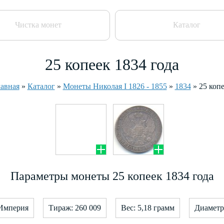
Чистка монет
Каталог
25 копеек 1834 года
авная
»
Каталог
»
Монеты Николая I 1826 - 1855
»
1834
»
25 коп
Параметры монеты 25 копеек 1834 года
 Империя
Тираж: 260 009
Вес: 5,18 грамм
Диаметр