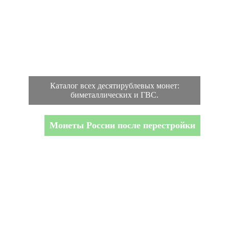
Каталог всех десятирублевых монет:
биметаллических и ГВС.
Монеты России после перестройки