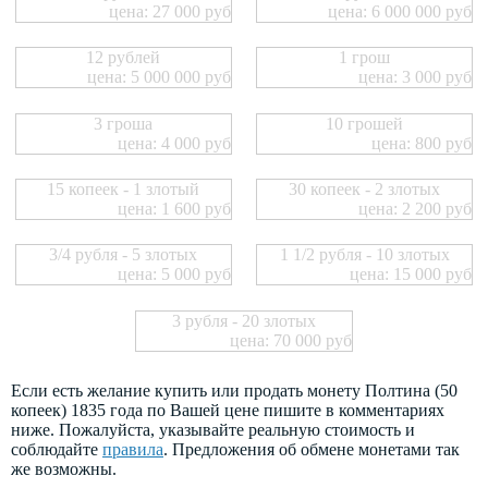
цена: 27 000 руб
цена: 6 000 000 руб
12 рублей
1 грош
цена: 5 000 000 руб
цена: 3 000 руб
3 гроша
10 грошей
цена: 4 000 руб
цена: 800 руб
15 копеек - 1 злотый
30 копеек - 2 злотых
цена: 1 600 руб
цена: 2 200 руб
3/4 рубля - 5 злотых
1 1/2 рубля - 10 злотых
цена: 5 000 руб
цена: 15 000 руб
3 рубля - 20 злотых
цена: 70 000 руб
Если есть желание купить или продать монету Полтина (50
копеек) 1835 года по Вашей цене пишите в комментариях
ниже. Пожалуйста, указывайте реальную стоимость и
соблюдайте
правила
. Предложения об обмене монетами так
же возможны.