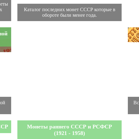
неты
х
Каталог последних монет СССР которые в
обороте были менее года.
ной
ной
Вс
ССР
Монеты раннего СССР и РСФСР
(1921 - 1958)