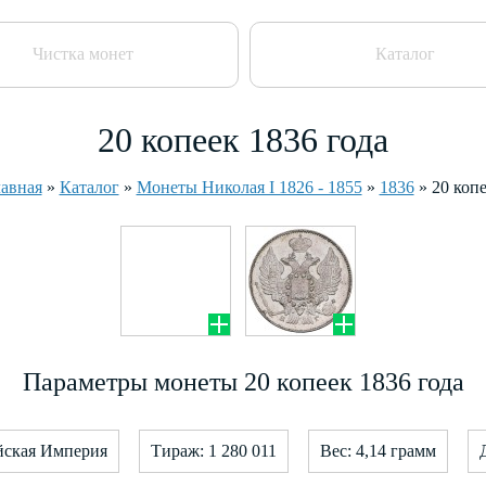
Чистка монет
Каталог
20 копеек 1836 года
авная
»
Каталог
»
Монеты Николая I 1826 - 1855
»
1836
»
20 коп
Параметры монеты 20 копеек 1836 года
йская Империя
Тираж: 1 280 011
Вес: 4,14 грамм