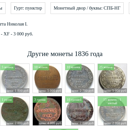
бы
Гурт: пунктир
Монетный двор / буквы: СПБ-НГ
ета Николая I.
 XF - 3 000 руб.
Другие монеты 1836 года
5 копеек
10 копеек
10 копеек
25 копеек
цена: 1 800 руб
цена: 5 000 руб
цена: 2 700 руб
цена: 5 000 руб
1 грош
3 гроша
10 грошей
15 копеек - 1
злотый
цена: 2 000 руб
цена: 4 000 руб
цена: 2 000 руб
цена: 2 000 руб