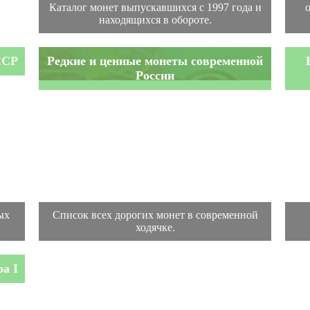
Каталог монет выпускавшихся с 1997 года и
находящихся в обороте.
ССР
Редкие и ценные монеты современной
России
ых
Список всех дорогих монет в современной
ходячке.
а I