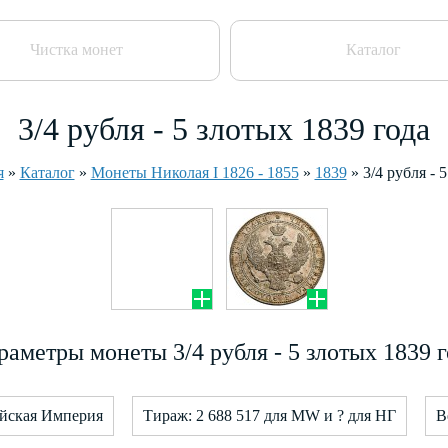
Чистка монет
Каталог
3/4 рубля - 5 злотых 1839 года
я
»
Каталог
»
Монеты Николая I 1826 - 1855
»
1839
»
3/4 рубля - 
раметры монеты 3/4 рубля - 5 злотых 1839 г
ийская Империя
Тираж: 2 688 517 для MW и ? для НГ
В