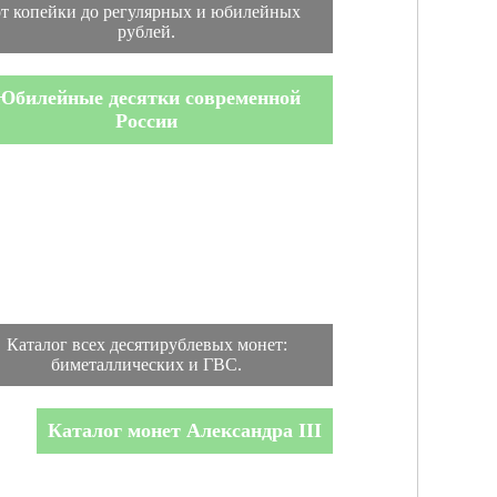
от копейки до регулярных и юбилейных
рублей.
Юбилейные десятки современной
России
Каталог всех десятирублевых монет:
биметаллических и ГВС.
Каталог монет Александра III