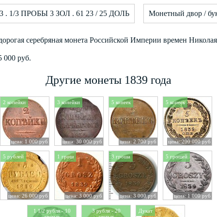
3 . 1/3 ПРОБЫ 3 ЗОЛ . 61 23 / 25 ДОЛЬ
Монетный двор / бу
 дорогая серебряная монета Российской Империи времен Николая 
 000 руб.
Другие монеты 1839 года
2 копейки
3 копейки
5 копеек
5 копеек
цена: 1 000 руб
цена: 30 000 руб
цена: 2 700 руб
цена: 200 000 руб
5 рублей
1 грош
3 гроша
5 грошей
цена: 26 000 руб
цена: 3 000 руб
цена: 3 000 руб
цена: 1 000 руб
1 1/2 рубля - 10
3 рубля - 20
Дукат
злотых
злотых