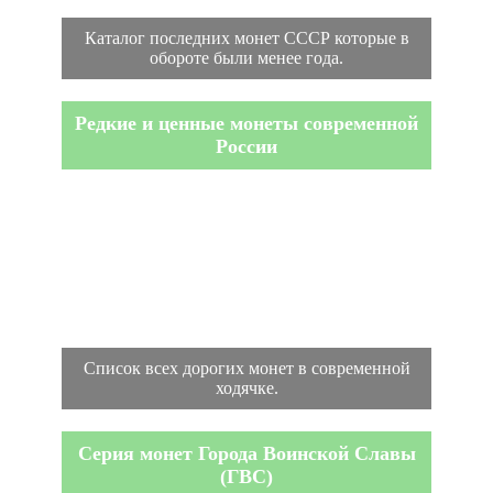
Каталог последних монет СССР которые в
обороте были менее года.
Редкие и ценные монеты современной
России
Список всех дорогих монет в современной
ходячке.
Серия монет Города Воинской Славы
(ГВС)