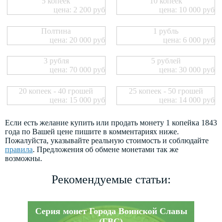
5 копеек
10 копеек
цена: 2 200 руб
цена: 10 000 руб
Полтина
1 рубль
цена: 20 000 руб
цена: 6 000 руб
3 рубля
5 рублей
цена: 70 000 руб
цена: 30 000 руб
20 копеек - 40 грошей
25 копеек - 50 грошей
цена: 15 000 руб
цена: 14 000 руб
Если есть желание купить или продать монету 1 копейка 1843
года по Вашей цене пишите в комментариях ниже.
Пожалуйста, указывайте реальную стоимость и соблюдайте
правила
. Предложения об обмене монетами так же
возможны.
Рекомендуемые статьи:
Серия монет Города Воинской Славы
(ГВС)