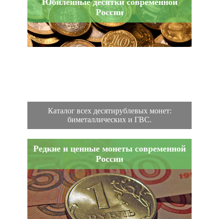
Юбилейные десятки современной
России
Каталог всех десятирублевых монет:
биметаллических и ГВС.
Редкие и ценные монеты современной
России