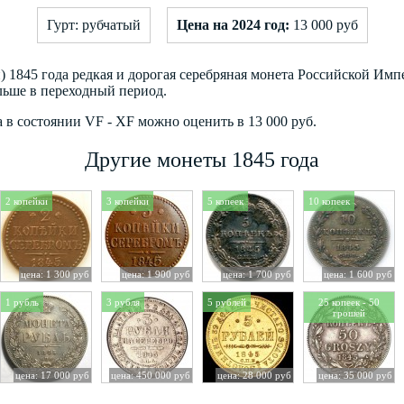
Гурт: рубчатый
Цена на 2024 год:
13 000 руб
 1845 года редкая и дорогая серебряная монета Российской Имп
льше в переходный период.
 в состоянии VF - XF можно оценить в 13 000 руб.
Другие монеты 1845 года
2 копейки
3 копейки
5 копеек
10 копеек
цена: 1 300 руб
цена: 1 900 руб
цена: 1 700 руб
цена: 1 600 руб
1 рубль
3 рубля
5 рублей
25 копеек - 50
грошей
цена: 17 000 руб
цена: 450 000 руб
цена: 28 000 руб
цена: 35 000 руб