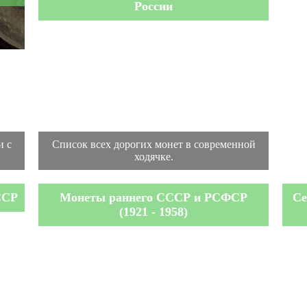
России
и с
Список всех дорогих монет в современной
ходячке.
ССР
Монеты раннего СССР и РСФСР
Се
(1921 - 1958)