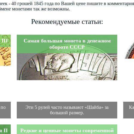
пеек - 40 грошей 1845 года по Вашей цене пишите в комментари
бмене монетами так же возможны.
Рекомендуемые статьи:
III
Самая большая монета в денежном
обороте СССР
 по
Эти 5 рулей часто называют «Шайба» за
Ка
большой размер.
 II
Редкие и ценные монеты современной