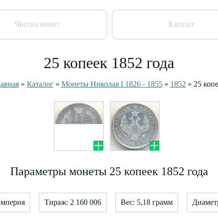
Чистка монет
Каталог
25 копеек 1852 года
авная
»
Каталог
»
Монеты Николая I 1826 - 1855
»
1852
»
25 коп
Параметры монеты 25 копеек 1852 года
Империя
Тираж: 2 160 006
Вес: 5,18 грамм
Диаметр