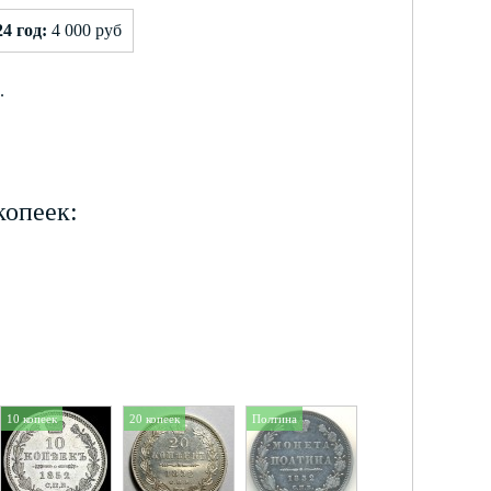
4 год:
4 000 руб
.
копеек:
10 копеек
20 копеек
Полтина