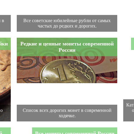
 в
Все советские юбилейные рубли от самых
частых до редких и дорогих.
йки
Редкие и ценные монеты современной
России
Кат
по
Список всех дорогих монет в современной
ходячке.
й
Все монеты современной России