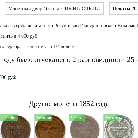
Монетный двор / буквы: СПБ-HI / СПБ-ПА
Цена на 202
орогая серебряная монета Российской Империи времен Николая I
енить в 4 000 руб.
о серебра 1 золотникъ 5 1/4 долей».
 году было отчеканено 2 разновидности 25 
000 руб;
Другие монеты 1852 года
2 копейки
3 копейки
5 копеек
5 копеек