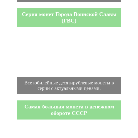
Серия монет Города Воинской Славы
(ГВС)
Все юбилейные десятирублевые монеты в
серии с актуальными ценами.
Самая большая монета в денежном
обороте СССР