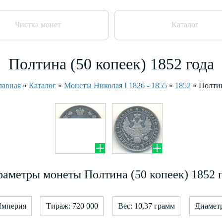
Чистка монет
Каталог
Полтина (50 копеек) 1852 года
лавная
»
Каталог
»
Монеты Николая I 1826 - 1855
»
1852
»
Полти
аметры монеты Полтина (50 копеек) 1852 
Империя
Тираж: 720 000
Вес: 10,37 грамм
Диаметр