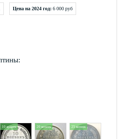
А
Цена на 2024 год:
6 000 руб
лтины:
10 копеек
20 копеек
25 копеек