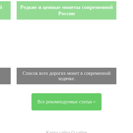
й
Редкие и ценные монеты современной
России
Список всех дорогих монет в современной
ходячке.
Все рекомендуемые статьи »
Карта сайта
О сайте