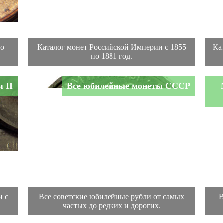
по
Каталог монет Российской Империи с 1855
Ка
по 1881 год.
 II
Все юбилейные монеты СССР
и с
Все советские юбилейные рубли от самых
В
частых до редких и дорогих.