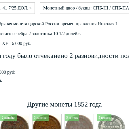
. 41 7/25 ДОЛ. »
Монетный двор / буквы: СПБ-HI / СПБ-П
ебряная монета царской России времен правления Николая I.
стаго серебра 2 золотника 10 1/2 долей».
XF - 6 000 руб.
м году было отчеканено 2 разновидности по
000 руб;
.
Другие монеты 1852 года
2 копейки
3 копейки
5 копеек
5 копеек