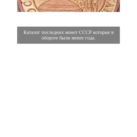
Каталог последних монет СССР которые в
обороте были менее года.