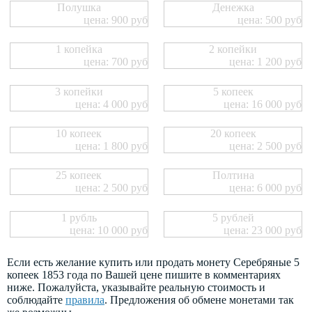
Полушка
Денежка
цена: 900 руб
цена: 500 руб
1 копейка
2 копейки
цена: 700 руб
цена: 1 200 руб
3 копейки
5 копеек
цена: 4 000 руб
цена: 16 000 руб
10 копеек
20 копеек
цена: 1 800 руб
цена: 2 500 руб
25 копеек
Полтина
цена: 2 500 руб
цена: 6 000 руб
1 рубль
5 рублей
цена: 10 000 руб
цена: 23 000 руб
Если есть желание купить или продать монету Серебряные 5
копеек 1853 года по Вашей цене пишите в комментариях
ниже. Пожалуйста, указывайте реальную стоимость и
соблюдайте
правила
. Предложения об обмене монетами так