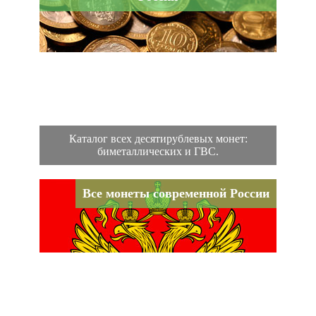
Каталог всех десятирублевых монет:
биметаллических и ГВС.
Все монеты современной России