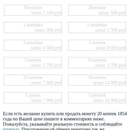
Полушка
Денежка
цена: 1 100 руб
цена: 500 руб
1 копейка
2 копейки
цена: 360 руб
цена: 2 500 руб
3 копейки
5 копеек
цена: 4 500 руб
цена: 9 000 руб
5 копеек
10 копеек
цена: 1 700 руб
цена: 3 700 руб
25 копеек
Полтина
цена: 7 000 руб
цена: 14 000 руб
1 рубль
5 рублей
цена: 7 000 руб
цена: 24 000 руб
Если есть желание купить или продать монету 20 копеек 1854
года по Вашей цене пишите в комментариях ниже.
Пожалуйста, указывайте реальную стоимость и соблюдайте
правила
. Предложения об обмене монетами так же