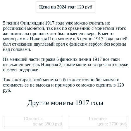
Цена на 2024 год:
120 руб
5 пенни Финляндии 1917 года уже можно считать не
российской монетой, так как по сравнению с монетами этого
же номинала прошлых лет был изменен аверс. В место
монограммы Николая II на монете в 5 пенни 1917 года на ней
был отчеканен двуглавый орел с финским гербом без короны
над головами.
На меньшей части тиража 5 финских пенни 1917 все-таки
отчеканен вензель Николая 2, такие монеты встречаются реже
и стоят подороже.
Так как тираж этой монеты в был достаточно большим то
стоимость ее не высока и примерно ее можно оценить в 120
руб.
Другие монеты 1917 года
10 копеек
15 копеек
цена: 3500 руб
цена: 3700 руб