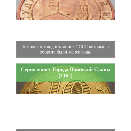
Каталог последних монет СССР которые в
обороте были менее года.
Серия монет Города Воинской Славы
(ГВС)