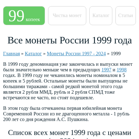
99
Чистка монет
Каталог
Статьи
копеек
Все монеты России 1999 года
Главная
»
Каталог
»
Монеты России 1997 - 2024
»
1999
В 1999 году деноминация уже закончилась и выпуски монет
были значительно меньше чем в предыдущих
1997
и
1998
годах. В 1999 году не чеканились монеты номиналом в 5
копеек и 5 рублей. Остальные монеты были выпущены не
большими тиражами - самой редкой монетой этого года
является 2 рубля ММД, рубль и 2 рубля СПМД тоже
встречаются не часто, но стоят подешевле.
В этом году была отчеканена первая юбилейная монета
Современной России из не драгоценного металла - 1 рубль
200 лет со дня рождения А.С. Пушкина.
Список всех монет 1999 года с ценами