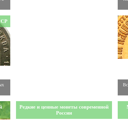
ССР
ых
Вс
й
Редкие и ценные монеты современной
России