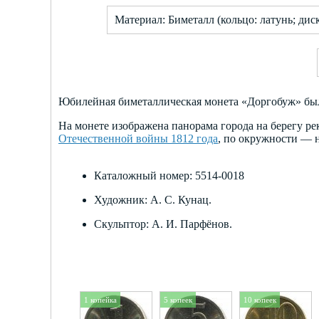
Материал: Биметалл (кольцо: латунь; дис
Юбилейная биметаллическая монета «Доргобуж» была
На монете изображена панорама города на берегу р
Отечественной войны 1812 года
, по окружности 
Каталожный номер: 5514-0018
Художник: А. С. Кунац.
Скульптор: А. И. Парфёнов.
1 копейка
5 копеек
10 копеек