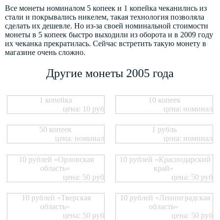
Все монеты номиналом 5 копеек и 1 копейка чеканились из
стали и покрывались никелем, такая технология позволяла
сделать их дешевле. Но из-за своей номинальной стоимости
монеты в 5 копеек быстро выходили из оборота и в 2009 году
их чеканка прекратилась. Сейчас встретить такую монету в
магазине очень сложно.
Другие монеты 2005 года
1 копейка
10 копеек
цена: 10 руб
цена: номинал
50 копеек
1 рубль
цена: номинал
цена: номинал
10 рублей «Орловская
10 рублей «Краснодарский
область»
край»
цена: 50 руб
цена: 50 руб
10 рублей «Тверская
10 рублей «Ленинградская
область»
область»
цена: 50 руб
цена: 50 руб