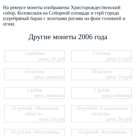
На реверсе монеты изображены Христорождественский
собор, Колокольня на Соборной площади и герб города
(серебряный баран с золотыми рогами на фоне головней и
огня).
Другие монеты 2006 года
1 копейка
5 копеек
цена: 10 руб
цена: 10 руб
10 копеек
50 копеек
цена: номинал
цена: 10 руб
1 рубль
2 рубля
цена: номинал
цена: номинал
10 рублей «Читинская
10 рублей «Сахалинская
область»
область»
цена: 50 руб
цена: 50 руб
10 рублей «Республика
10 рублей «Республика