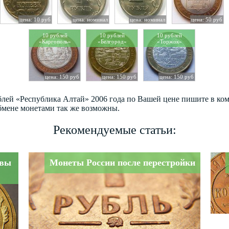
цена: 10 руб
цена: номинал
цена: номинал
цена: 50 руб
10 рублей
10 рублей
10 рублей
«Каргополь»
«Белгород»
«Торжок»
цена: 150 руб
цена: 150 руб
цена: 150 руб
ублей «Республика Алтай» 2006 года по Вашей цене пишите в ко
бмене монетами так же возможны.
Рекомендуемые статьи:
авы
Монеты России после перестройки