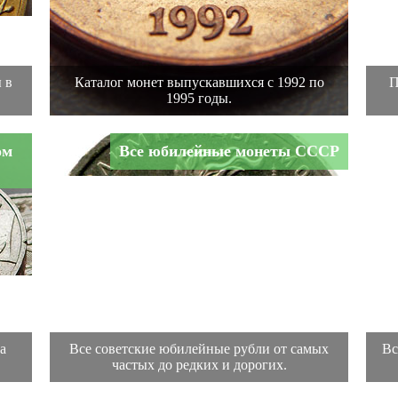
 в
Каталог монет выпускавшихся с 1992 по
П
1995 годы.
ом
Все юбилейные монеты СССР
а
Все советские юбилейные рубли от самых
Вс
частых до редких и дорогих.