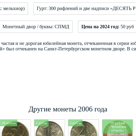
к: мельхиор)
Гурт: 300 рифлений и две надписи «ДЕСЯТЬ Р
Монетный двор / буквы: СПМД
Цена на 2024 год:
50 руб
 частая и не дорогая юбилейная монета, отчеканенная в серии 
й» был отчеканен на Санкт-Петербургском монетном дворе. В с
Другие монеты 2006 года
50 копеек
1 рубль
2 рубля
10 рублей
«Читинская
область»