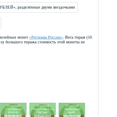
УБЛЕЙ», разделённые двумя звездочками
юбилейных монет
«Регионы России»
. Весь тираж (10
илу большого тиража стоимость этой монеты не
10 рублей
10 рублей
10 рублей
«Сахалинская
«Республика Саха
«Приморский
область»
(Якутия)»
край»