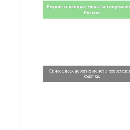
Редкие и ценные монеты современ
России
Список всех дорогих монет в современ
ходячке.