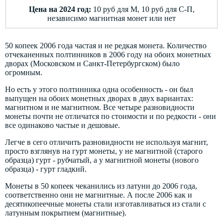
Цена на 2024 год:
10 руб для М, 10 руб для С-П,
независимо магнитная монет или нет
50 копеек 2006 года частая и не редкая монета. Количество
отчеканенных полтинников в 2006 году на обоих монетных
дворах (Московском и Санкт-Петербургском) было
огромным.
Но есть у этого полтинника одна особенность - он был
выпущен на обоих монетных дворах в двух вариантах:
магнитном и не магнитном. Все четыре разновидности
монеты почти не отличатся по стоимости и по редкости - они
все одинаково частые и дешовые.
Легче в сего отличить разновидности не используя магнит,
просто взглянув на гурт монеты, у не магнитной (старого
образца) гурт - рубчатый, а у магнитной монеты (нового
образца) - гурт гладкий.
Монеты в 50 копеек чеканились из латуни до 2006 года,
соответственно они не магнитные. А после 2006 как и
десятикопеечные монеты стали изготавливаться из стали с
латунным покрытием (магнитные).