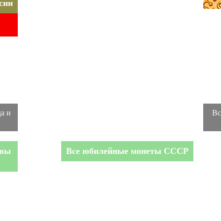
сии
а и
Вс
авы
Все юбилейные монеты СССР