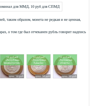
оминал для ММД, 10 руб для СПМД
ей, таким образом, монета не редкая и не ценная,
рах, о том где был отчеканен рубль говорит надпись
10 рублей
10 рублей
10 рублей
«Республика
«Республика
«Ростовская
Башкортостан»
Хакасия»
область»
цена: 50 руб
цена: 50 руб
цена: 50 руб