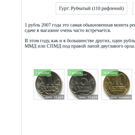
Гурт: Рубчатый (110 рифлений)
1 рубль 2007 года это самая обыкновенная монета ре
сдаче в магазине очень часто встречается.
В этом году, как и в большинстве других, один руб
ММД или СПМД под правой лапой двуглавого орла.
1 копейка
5 копеек
10 копеек
цена: 10 руб
цена: 10 руб
цена: номинал