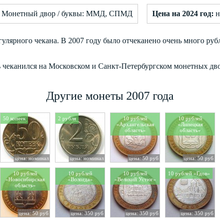
Монетный двор / буквы: ММД, СПМД
Цена на 2024 год:
н
гулярного чекана. В 2007 году было отчеканено очень много рубл
ль чеканился на Московском и Санкт-Петербургском монетных дво
Другие монеты 2007 года
50 копеек
2 рубля
10 рублей
10 рублей
«Архангельская
«Липецкая
область»
область»
цена: номинал
цена: номинал
цена: 50 руб
цена: 50 руб
10 рублей
10 рублей
10 рублей
10 рублей «Гдов»
«Новосибирская
«Вологда»
«Великий Устюг»
область»
цена: 50 руб
цена: 350 руб
цена: 350 руб
цена: 350 руб