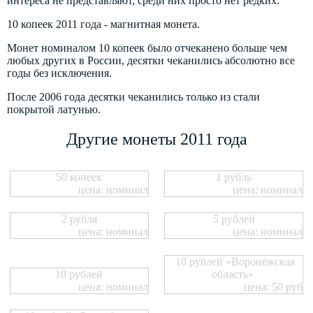
интереса не представляют, среди них просто нет редких.
10 копеек 2011 года - магнитная монета.
Монет номиналом 10 копеек было отчеканено больше чем
любых других в России, десятки чеканились абсолютно все
годы без исключения.
После 2006 года десятки чеканились только из стали
покрытой латунью.
Другие монеты 2011 года
50 копеек
1 рубль
цена: номинал
цена: номинал
2 рубля
5 рублей
цена: номинал
цена: номинал
10 рублей «Воронежская
10 рублей
область»
цена: номинал
цена: 50 руб