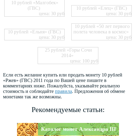
10 рублей «Малгобек»
(ГВС)
10 рублей «Елец» (ГВС)
цена: 30 руб
цена: 30 руб
10 рублей «50 лет первого
10 рублей «Ельня» (ГВС)
полета человека в космос»
цена: 30 руб
цена: 30 руб
25 рублей «Горы Сочи
2014»
цена: 100 руб
Если есть желание купить или продать монету 10 рублей
«Ржев» (ГВС) 2011 года по Вашей цене пишите в
комментариях ниже. Пожалуйста, указывайте реальную
стоимость и соблюдайте
правила
. Предложения об обмене
монетами так же возможны.
Рекомендуемые статьи:
Каталог монет Александра III