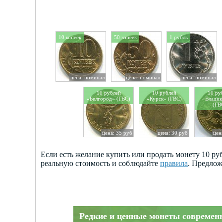
10 копеек
50 копеек
1 рубль
цена: номинал
цена: номинал
цена: номинал
10 рублей
10 рублей
10 ру
«Белгород» (ГВС)
«Курск» (ГВС)
«Владик
(ГВ
цена: 35 руб
цена: 30 руб
цен
Если есть желание купить или продать монету 10 ру
реальную стоимость и соблюдайте
правила
. Предлож
Редкие и ценные монеты современ