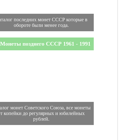
аталог последних монет СССР которые в
обороте были менее года.
Монеты позднего СССР 1961 - 1991
алог монет Советского Союза, все монеты
от копейки до регулярных и юбилейных
рублей.