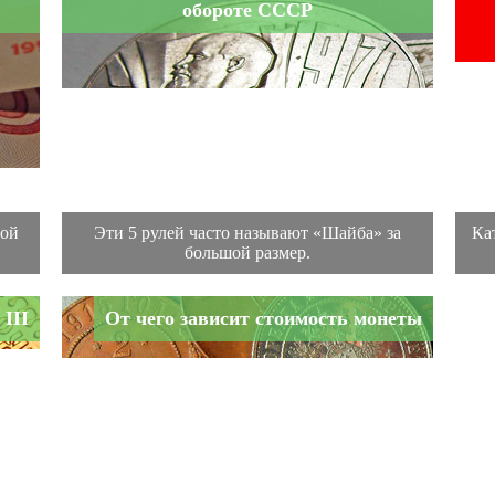
обороте СССР
ной
Эти 5 рулей часто называют «Шайба» за
Ка
большой размер.
III
От чего зависит стоимость монеты