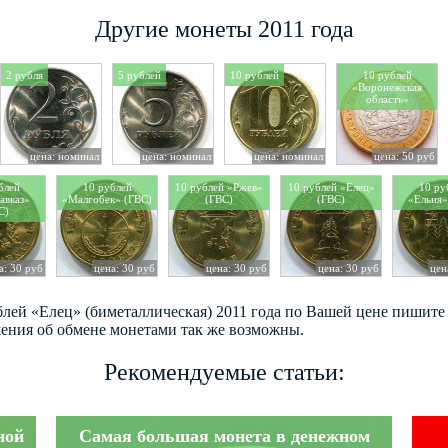
Другие монеты 2011 года
2 рубля
5 рублей
10 рублей
10 рублей
«Воронежская
область»
цена: номинал
цена: номинал
цена: номинал
цена: 50 руб
блей
10 рублей
10 рублей «Ржев»
10 рублей «Елец»
10 ру
авказ»
«Малгобек» (ГВС)
(ГВС)
(ГВС)
«Ельня»
С)
а: 30 руб
цена: 30 руб
цена: 30 руб
цена: 30 руб
цен
блей «Елец» (биметаллическая) 2011 года по Вашей цене пишите
ения об обмене монетами так же возможны.
Рекомендуемые статьи:
ной
Самая большая монета в денежном