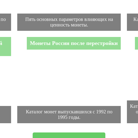
 по
Пять основных параметров влияющих на
К
ценность монеты.
й
Монеты России после перестройки
Кат
Каталог монет выпускавшихся с 1992 по
1995 годы.