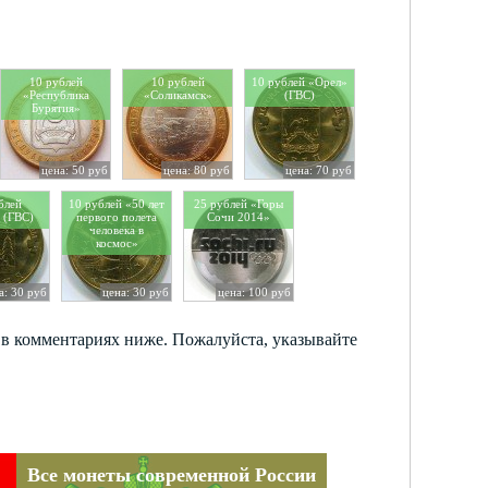
10 рублей
10 рублей
10 рублей «Орел»
«Республика
«Соликамск»
(ГВС)
Бурятия»
цена: 50 руб
цена: 80 руб
цена: 70 руб
блей
10 рублей «50 лет
25 рублей «Горы
 (ГВС)
первого полета
Сочи 2014»
человека в
космос»
а: 30 руб
цена: 30 руб
цена: 100 руб
 в комментариях ниже. Пожалуйста, указывайте
Все монеты современной России