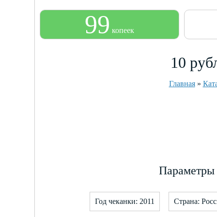
99
копеек
10 руб
Главная
»
Кат
Параметры 
Год чеканки: 2011
Страна: Рос