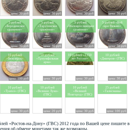
цена: 30 руб
цена: 30 руб
цена: 30 руб
цена: 30 руб
5 рублей
5 рублей
5 рублей
5 рублей «Бой
«Бородинское
«Тарутинское
«Малоярославецкое
при Вязьме»
сражение»
сражение»
сражение»
цена: 30 руб
цена: 30 руб
цена: 30 руб
цена: 30 руб
10 рублей
10 рублей
10 рублей «1150
10 рублей
«Белозерск»
«Триумфальная
лет России»
«Дмитров» (ГВС)
арка»
цена: 100 руб
цена: 30 руб
цена: 30 руб
цена: 30 руб
10 рублей
10 рублей
10 рублей
25 рублей
«Туапсе» (ГВС)
«Великие Луки»
«Великий
«Талисманы»
(ГВС)
Новгород» (ГВС)
цена: 30 руб
цена: 20 руб
цена: 30 руб
цена: 100 руб
ублей «Ростов-на-Дону» (ГВС) 2012 года по Вашей цене пишите 
ения об обмене монетами так же возможны.