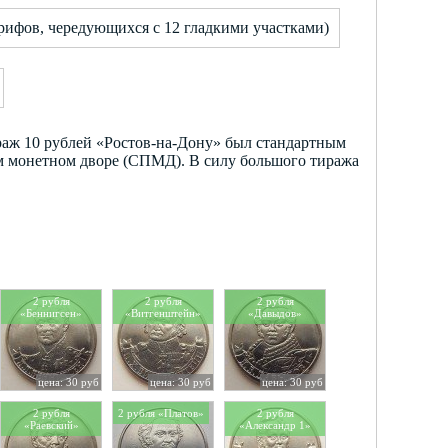
7 рифов, чередующихся с 12 гладкими участками)
раж 10 рублей «Ростов-на-Дону» был стандартным
ом монетном дворе (СПМД). В силу большого тиража
2 рубля
2 рубля
2 рубля
«Беннигсен»
«Витгенштейн»
«Давыдов»
цена: 30 руб
цена: 30 руб
цена: 30 руб
2 рубля
2 рубля «Платов»
2 рубля
«Раевский»
«Александр 1»