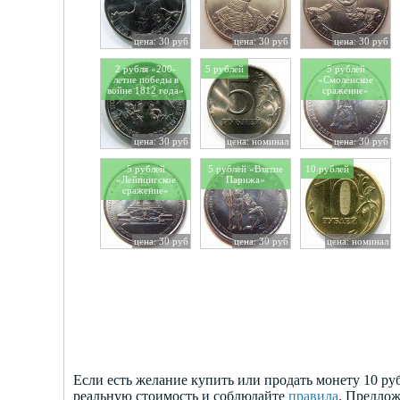
цена: 30 руб
цена: 30 руб
цена: 30 руб
2 рубля «200-
5 рублей
5 рублей
летие победы в
«Смоленское
войне 1812 года»
сражение»
цена: 30 руб
цена: номинал
цена: 30 руб
5 рублей
5 рублей «Взятие
10 рублей
«Лейпцигское
Парижа»
сражение»
цена: 30 руб
цена: 30 руб
цена: номинал
Если есть желание купить или продать монету 10 р
реальную стоимость и соблюдайте
правила
. Предлож