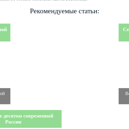
Рекомендуемые статьи:
ной
Се
ной
В
 десятки современной
России