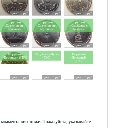
цена: 30 руб
цена: 30 руб
цена: 30 руб
5 рублей
5 рублей
5 рублей
«Cражение при
«Cражение при
«Cражение у
Красном»
Березине»
Кульма»
цена: 30 руб
цена: 30 руб
цена: 30 руб
10 рублей
10 рублей «Луга»
10 рублей
«Воронеж» (ГВС)
(ГВС)
«Полярный»
(ГВС)
цена: 30 руб
цена: 30 руб
цена: 30 руб
в комментариях ниже. Пожалуйста, указывайте