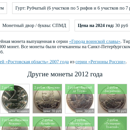
ем
Гурт: Рубчатый (6 участков по 5 рифов и 6 участков по 
Монетный двор / буквы: СПМД
Цена на 2024 год:
30 руб
лейная монета выпущенная в серии
«Города воинской славы»
. Ти
 000 монет. Все монеты были отчеканены на Санкт-Петербургск
б.
ей «Ростовская область» 2007 года
из
серии «Регионы России»
.
Другие монеты 2012 года
2 рубля
2 рубля «Кутузов»
2 рубля «Барклай
2 рубля
де Толли»
«Багратион»
цена: номинал
цена: 30 руб
цена: 30 руб
цена: 30 руб
2 рубля «Василиса
2 рубля
2 рубля
2 рубля
Кожина»
«Кутайсов»
«Милорадович»
«Остерман-
Толстой»