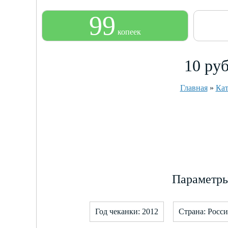
99
копеек
10 ру
Главная
»
Кат
Параметры
Год чеканки: 2012
Страна: Росс