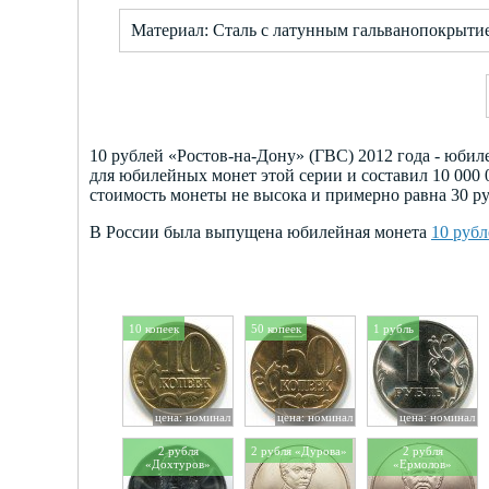
Материал: Сталь с латунным гальванопокрыти
10 рублей «Ростов-на-Дону» (ГВС) 2012 года - юби
для юбилейных монет этой серии и составил 10 000
стоимость монеты не высока и примерно равна 30 ру
В России была выпущена юбилейная монета
10 рубл
10 копеек
50 копеек
1 рубль
цена: номинал
цена: номинал
цена: номинал
2 рубля
2 рубля «Дурова»
2 рубля
«Дохтуров»
«Ермолов»