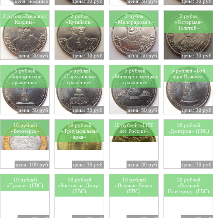
цена: номинал
цена: 30 руб
цена: 30 руб
цена: 30 руб
2 рубля «Василиса
2 рубля
2 рубля
2 рубля
Кожина»
«Кутайсов»
«Милорадович»
«Остерман-
Толстой»
цена: 30 руб
цена: 30 руб
цена: 30 руб
цена: 30 руб
5 рублей
5 рублей
5 рублей
5 рублей «Бой
«Бородинское
«Тарутинское
«Малоярославецкое
при Вязьме»
сражение»
сражение»
сражение»
цена: 30 руб
цена: 30 руб
цена: 30 руб
цена: 30 руб
10 рублей
10 рублей
10 рублей «1150
10 рублей
«Белозерск»
«Триумфальная
лет России»
«Дмитров» (ГВС)
арка»
цена: 100 руб
цена: 30 руб
цена: 30 руб
цена: 30 руб
10 рублей
10 рублей
10 рублей
10 рублей
«Туапсе» (ГВС)
«Ростов-на-Дону»
«Великие Луки»
«Великий
(ГВС)
(ГВС)
Новгород» (ГВС)