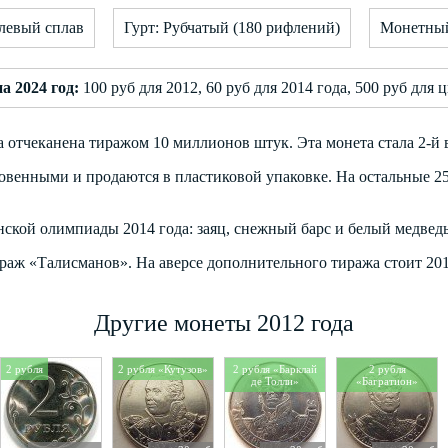
левый сплав
Гурт: Рубчатый (180 рифлений)
Монетный
а 2024 год:
100 руб для 2012, 60 руб для 2014 года, 500 руб для 
 отчеканена тиражом 10 миллионов штук. Эта монета стала 2-й
венными и продаются в пластиковой упаковке. На остальные 25
ской олимпиады 2014 года: заяц, снежный барс и белый медведь
аж «Талисманов». На аверсе дополнительного тиража стоит 201
Другие монеты 2012 года
2 рубля
2 рубля «Кутузов»
2 рубля «Барклай
2 рубля
де Толли»
«Багратион»