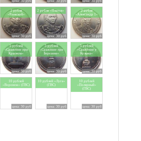
цена: 30 руб
цена: 30 руб
цена: 30 руб
2 рубля
2 рубля «Платов»
2 рубля
«Раевский»
«Александр 1»
цена: 30 руб
цена: 30 руб
цена: 30 руб
5 рублей
5 рублей
5 рублей
«Cражение при
«Cражение при
«Cражение у
Красном»
Березине»
Кульма»
цена: 30 руб
цена: 30 руб
цена: 30 руб
10 рублей
10 рублей «Луга»
10 рублей
«Воронеж» (ГВС)
(ГВС)
«Полярный»
(ГВС)
цена: 30 руб
цена: 30 руб
цена: 30 руб