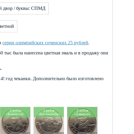
 двор / буквы: СПМД
цветной
 в
серии олимпийских сочинских 25 рублей
.
0 тыс была нанесена цветная эмаль и в продажу они
.
4! год чеканки. Дополнительно было изготовлено
2 рубля
2 рубля
2 рубля
«Беннигсен»
«Витгенштейн»
«Давыдов»