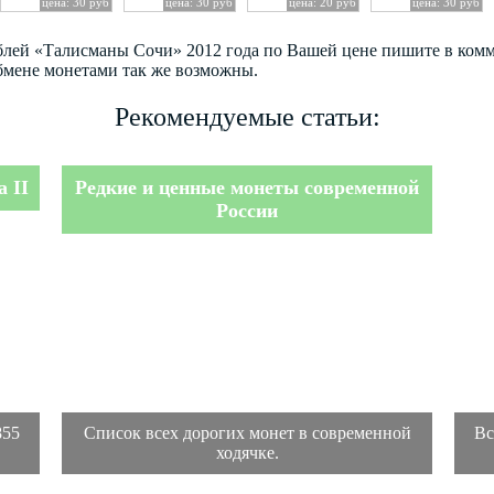
цена: 30 руб
цена: 30 руб
цена: 20 руб
цена: 30 руб
ублей «Талисманы Сочи» 2012 года по Вашей цене пишите в ком
бмене монетами так же возможны.
Рекомендуемые статьи:
 II
Редкие и ценные монеты современной
России
855
Список всех дорогих монет в современной
Вс
ходячке.