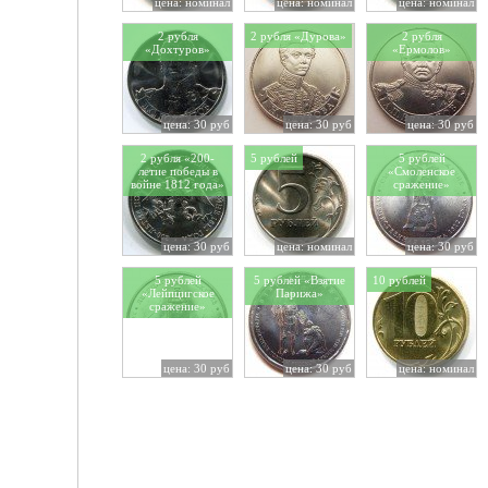
цена: номинал
цена: номинал
цена: номинал
2 рубля
2 рубля «Дурова»
2 рубля
«Дохтуров»
«Ермолов»
цена: 30 руб
цена: 30 руб
цена: 30 руб
2 рубля «200-
5 рублей
5 рублей
летие победы в
«Смоленское
войне 1812 года»
сражение»
цена: 30 руб
цена: номинал
цена: 30 руб
5 рублей
5 рублей «Взятие
10 рублей
«Лейпцигское
Парижа»
сражение»
цена: 30 руб
цена: 30 руб
цена: номинал