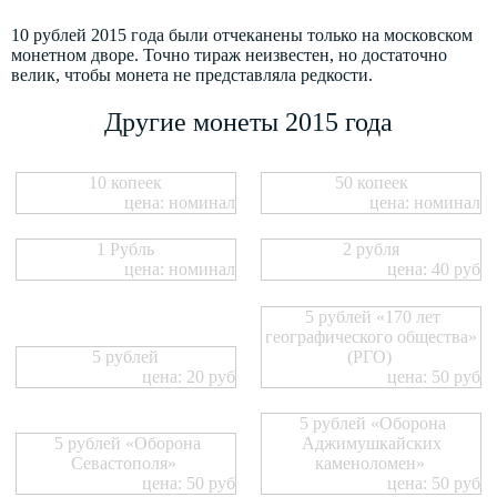
10 рублей 2015 года были отчеканены только на московском
монетном дворе. Точно тираж неизвестен, но достаточно
велик, чтобы монета не представляла редкости.
Другие монеты 2015 года
10 копеек
50 копеек
цена: номинал
цена: номинал
1 Рубль
2 рубля
цена: номинал
цена: 40 руб
5 рублей «170 лет
географического общества»
5 рублей
(РГО)
цена: 20 руб
цена: 50 руб
5 рублей «Оборона
5 рублей «Оборона
Аджимушкайских
Севастополя»
каменоломен»
цена: 50 руб
цена: 50 руб