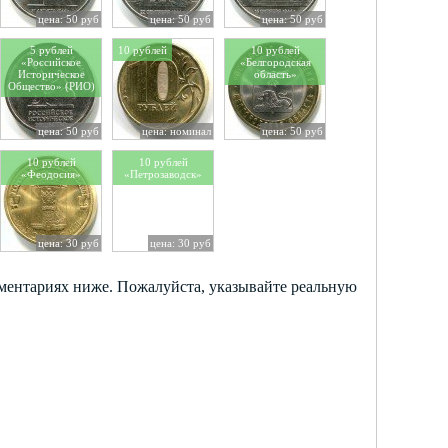
цена: 50 руб
цена: 50 руб
цена: 50 руб
5 рублей
10 рублей
10 рублей
«Российское
«Белгородская
Историческое
область»
Общество» (РИО)
цена: 50 руб
цена: номинал
цена: 50 руб
10 рублей
10 рублей
«Феодосия»
«Петрозаводск»
цена: 30 руб
цена: 30 руб
мментариях ниже. Пожалуйста, указывайте реальную