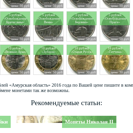
цена: 50 руб
цена: 50 руб
цена: 50 руб
цена: 50 руб
5 рублей
5 рублей
5 рублей
5 рублей
«Освобождение
«Освобождение
«Освобождение
«Освобождение
Братиславы»
Вены»
Берлина»
Праги»
цена: 50 руб
цена: 50 руб
цена: 50 руб
цена: 50 руб
10 рублей
10 рублей
10 рублей
10 рублей
«Великие Луки»
«Зубцов»
«Старая Русса»
«Гатчина»
цена: 50 руб
цена: 50 руб
цена: 30 руб
цена: 30 руб
ублей «Амурская область» 2016 года по Вашей цене пишите в ко
бмене монетами так же возможны.
Рекомендуемые статьи:
йки
Монеты Николая II