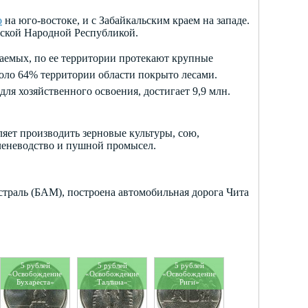
ю
на юго-востоке, и с Забайкальским краем на западе.
йской Народной Республикой.
паемых, по ее территории протекают крупные
оло 64% территории области покрыто лесами.
для хозяйственного освоения, достигает 9,9 млн.
яет производить зерновые культуры, сою,
оленеводство и пушной промысел.
страль (БАМ), построена автомобильная дорога Чита
5 рублей
5 рублей
5 рублей
«Освобождение
«Освобождение
«Освобождение
Бухареста»
Таллина»
Риги»