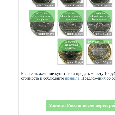
цена: номинал
цена: номинал
цена: номинал
5 рублей
5 рублей
5 рублей
«Освобождение
«Освобождение
«Освобождение
Белграда»
Варшавы»
Будапешта»
цена: 50 руб
цена: 50 руб
цена: 50 руб
10 рублей
10 рублей «Ржев»
«Иркутская
область»
цена: 50 руб
цена: 50 руб
Если есть желание купить или продать монету 10 р
стоимость и соблюдайте
правила
. Предложения об о
Монеты России после перестро