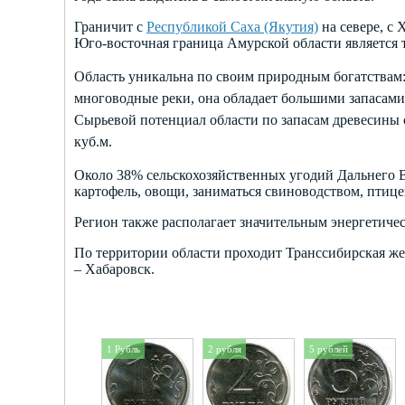
Граничит с
Республикой Саха (Якутия)
на севере, с 
Юго-восточная граница Амурской области является
Область уникальна по своим природным богатствам:
многоводные реки, она обладает большими запасам
Сырьевой потенциал области по запасам древесины со
куб.м.
Около 38% сельскохозяйственных угодий Дальнего В
картофель, овощи, заниматься свиноводством, птиц
Регион также располагает значительным энергетич
По территории области проходит Транссибирская же
– Хабаровск.
1 Рубль
2 рубля
5 рублей