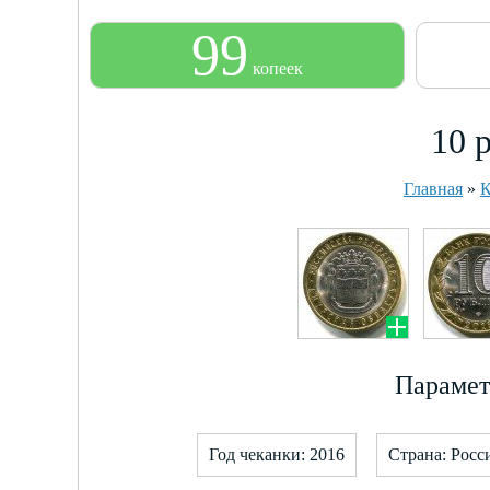
99
копеек
10 
Главная
»
К
Парамет
Год чеканки: 2016
Страна: Росс