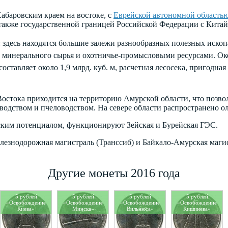
Хабаровским краем на востоке, с
Еврейской автономной область
 также государственной границей Российской Федерации с Кита
 здесь находятся большие залежи разнообразных полезных иско
и минерального сырья и охотничье-промысловыми ресурсами. Ок
ставляет около 1,9 млрд. куб. м, расчетная лесосека, пригодная 
остока приходится на территорию Амурской области, что позвол
еводством и пчеловодством. На севере области распространено 
еским потенциалом, функционируют Зейская и Бурейская ГЭС.
лезнодорожная магистраль (Транссиб) и Байкало-Амурская маги
Другие монеты 2016 года
5 рублей
5 рублей
5 рублей
5 рублей
«Освобождение
«Освобождение
«Освобождение
«Освобождение
Киева»
Минска»
Вильнюса»
Кишинева»