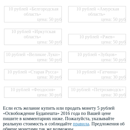
10 рублей «Белгородская
10 рублей «Амурская
область»
область»
цена: 50 руб
цена: 50 руб
10 рублей «Иркутская
область»
10 рублей «Ржев»
цена: 50 руб
цена: 50 руб
10 рублей «Великие Луки»
10 рублей «Зубцов»
цена: 50 руб
цена: 50 руб
10 рублей «Старая Русса»
10 рублей «Гатчина»
цена: 30 руб
цена: 30 руб
10 рублей «Феодосия»
10 рублей «Петрозаводск»
цена: 30 руб
цена: 30 руб
Если есть желание купить или продать монету 5 рублей
«Освобождение Будапешта» 2016 года по Вашей цене
пишите в комментариях ниже. Пожалуйста, указывайте
реальную стоимость и соблюдайте
правила
. Предложения об
обмене монетами так же возможны.