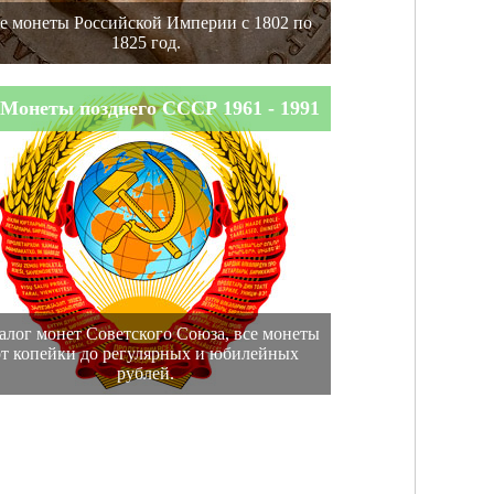
е монеты Российской Империи с 1802 по
1825 год.
Монеты позднего СССР 1961 - 1991
алог монет Советского Союза, все монеты
от копейки до регулярных и юбилейных
рублей.