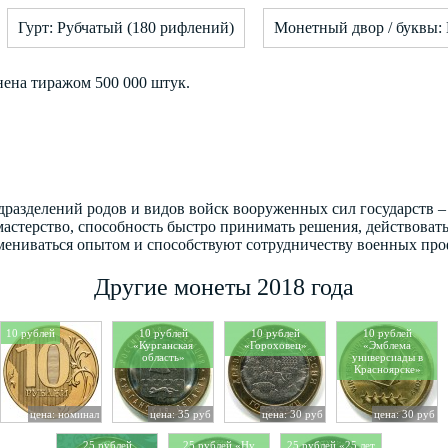
Гурт: Рубчатый (180 рифлений)
Монетный двор / буквы
нена тиражом 500 000 штук.
азделений родов и видов войск вооруженных сил государств – 
астерство, способность быстро принимать решения, действовать
мениваться опытом и способствуют сотрудничеству военных про
Другие монеты 2018 года
10 рублей
10 рублей
10 рублей
10 рублей
«Курганская
«Гороховец»
«Эмблема
область»
универсиады в
Красноярске»
цена: номинал
цена: 35 руб
цена: 30 руб
цена: 30 руб
25 рублей
25 рублей «Ну
25 рублей «25 лет