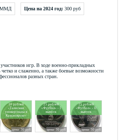
: ММД
Цена на 2024 год:
300 руб
участников игр. В ходе военно-прикладных
 четко и слаженно, а также боевые возможности
фессионалов разных стран.
10 рублей
25 рублей
25 рублей
«Талисман
«Футбол» - I
«Футбол» - II
универсиады в
выпуск
выпуск
Красноярске»
цена: 30 руб
цена: 30 руб
цена: 50 руб