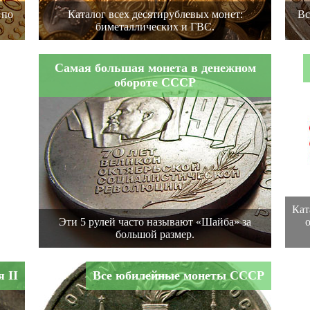
 по
Каталог всех десятирублевых монет:
Вс
биметаллических и ГВС.
Самая большая монета в денежном
обороте СССР
Кат
Эти 5 рулей часто называют «Шайба» за
большой размер.
 II
Все юбилейные монеты СССР