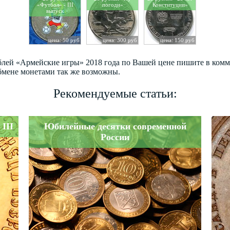
«Футбол» - III
погоди»
Конституции»
выпуск
цена: 50 руб
цена: 300 руб
цена: 150 руб
ублей «Армейские игры» 2018 года по Вашей цене пишите в ком
бмене монетами так же возможны.
Рекомендуемые статьи:
III
Юбилейные десятки современной
России