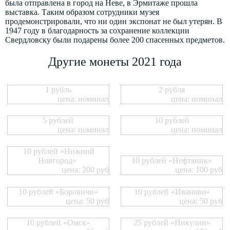
была отправлена в город на Неве, в Эрмитаже прошла
выставка. Таким образом сотрудники музея
продемонстрировали, что ни один экспонат не был утерян. В
1947 году в благодарность за сохранение коллекции
Свердловску были подарены более 200 спасенных предметов.
Другие монеты 2021 года
1 рубль
2 рубля
цена: номинал
цена: номинал
5 рублей
10 рублей
цена: номинал
цена: номинал
10 рублей «Нижний
Новгород»
10 рублей «Нефтяник»
цена: 200 руб
цена: 100 руб
10 рублей «Боровичи»
10 рублей «Иваново»
цена: 50 руб
цена: 50 руб
10 рублей «Омск»
25 рублей «Никулин»