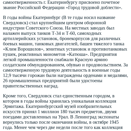
самоотверженность г. Екатеринбургу присвоено почетное
звание Российской Федерации «Город трудовой доблести».
В годы войны Екатеринбург (В те годы носил название
Свердловск) стал крупнейшим центром оборонной
индустрии Советского Союза. На местных заводах был
налажен выпуск танков Т-34 и Т-60, самоходных
артиллерийских установок, бронекорпусов для различных
боевых машин, танковых двигателей, башен тяжелого танка
«Клим Ворошилов», зенитных установок и противотанковых
пушек, реактивных минометов «Катюша». Предприятия
легкой промышленности снабжали Красную армию
солдатским обмундированием, обувью и продовольствием. За
самоотверженную трудовую деятельность в военные годы
12,9 тысячи горожан были награждены орденами и медалями,
26 промышленных предприятий были удостоены
правительственных наград.
Кроме того, Свердловск стал единственным городом, в
котором в годы войны хранилась уникальная коллекция
Эрмитажа. Екатеринбургский музей изобразительных
искусств принял 1 миллион 180 тысяч предметов, двумя
поездами доставленных на Урал. В Ленинград экспонаты
вернулись только после окончания войны, в октябре 1945
года. Менее чем через две недели после того как коллекция