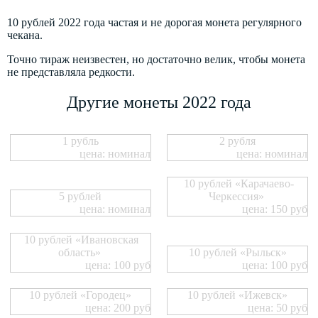
10 рублей 2022 года частая и не дорогая монета регулярного
чекана.
Точно тираж неизвестен, но достаточно велик, чтобы монета
не представляла редкости.
Другие монеты 2022 года
1 рубль
2 рубля
цена: номинал
цена: номинал
10 рублей «Карачаево-
5 рублей
Черкессия»
цена: номинал
цена: 150 руб
10 рублей «Ивановская
область»
10 рублей «Рыльск»
цена: 100 руб
цена: 100 руб
10 рублей «Городец»
10 рублей «Ижевск»
цена: 200 руб
цена: 50 руб