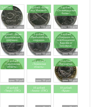
5 рублей
5 рублей «Битва
5 рублей
под Москвой»
«Сталинградская
битва»
цена: номинал
цена: 100 руб
цена: 100 руб
5 рублей «Ясско-
5 рублей
5 рублей
Кишиневская
«Прибалтийская
«Операции по
операция»
операция»
освобождению
Карелии и
Заполярья»
цена: 60 руб
цена: 60 руб
цена: 60 руб
10 рублей
10 рублей
10 рублей
«Саратовская
«Тюменская
«Ингушетия»
область»
область»
цена: 50 руб
цена: 50 руб
цена: 60 руб
10 рублей
10 рублей
10 рублей
«Тверь» (ГВС)
«Анапа» (ГВС)
«Крым»
цена: 30 руб
цена: 30 руб
цена: 30 руб