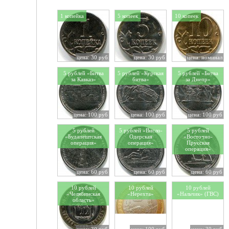
1 копейка
5 копеек
10 копеек
цена: 30 руб
цена: 30 руб
цена: номинал
5 рублей «Битва
5 рублей «Курская
5 рублей «Битва
за Кавказ»
битва»
за Днепр»
цена: 100 руб
цена: 100 руб
цена: 100 руб
5 рублей
5 рублей «Висло-
5 рублей
«Будапештская
Одерская
«Восточно-
операция»
операция»
Прусская
операция»
цена: 60 руб
цена: 60 руб
цена: 60 руб
10 рублей
10 рублей
10 рублей
«Челябинская
«Нерехта»
«Нальчик» (ГВС)
область»
цена: 30 руб
цена: 100 руб
цена: 30 руб