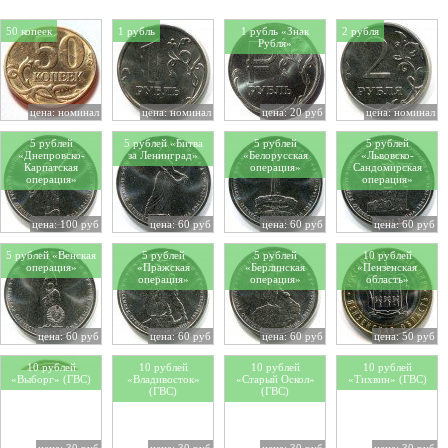
50 копеек
1 рубль
1 рубль «Знак
2 рубля
Рубля»
цена: номинал
цена: номинал
цена: 20 руб
цена: номинал
5 рублей
5 рублей «Битва
5 рублей
5 рублей
«Днепровско-
за Ленинград»
«Белорусская
«Львовско-
Карпатская
операция»
Сандомирская
операция»
операция»
цена: 100 руб
цена: 60 руб
цена: 60 руб
цена: 60 руб
5 рублей «Венская
5 рублей
5 рублей
10 рублей
операция»
«Пражская
«Берлинская
«Пензенская
операция»
операция»
область»
цена: 60 руб
цена: 60 руб
цена: 60 руб
цена: 50 руб
10 рублей
10 рублей
10 рублей
10 рублей
«Выборг» (ГВС)
«Владивосток»
«Старый Оскол»
«Тихвин» (ГВС)
(ГВС)
(ГВС)
цена: 30 руб
цена: 30 руб
цена: 30 руб
цена: 30 руб