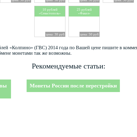
10 рублей
25 рублей
«Севастополь»
«Факел»
цена: 30 руб
цена: 50 руб
ублей «Колпино» (ГВС) 2014 года по Вашей цене пишите в комм
бмене монетами так же возможны.
Рекомендуемые статьи:
авы
Монеты России после перестройки