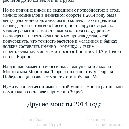
расчетов до 10 копеек и или 1 рубля.
Но по причине никак не связанной с потребностью в столь
мелких номиналов в денежном обороте в 2014 году была
выпущена монета номиналом в 5 копеек. Такая практика
наблюдается не только в России, но и в других странах:
мелкие разменные монеты выпускаются государством,
несмотря на нерентабельность их производства, чтобы
подчеркнуть, что точность расчетов в магазинах и банках
должна составлять именно 1 копейку. К таким
нерентабельным монетам относятся 1 цент в США и 1 евро
цент в Европе.
На данный момент 5 копеек была выпущена только на
Московском Монетном Дворе и под копытом у Георгия
Победоносца на аверсе монеты стоит буква «М».
Нумизматическая стоимость этой монеты многократно выше
номинала и составляет примерно 30 руб.
Другие монеты 2014 года
1 копейка
10 копеек
цена: 30 руб
цена: номинал