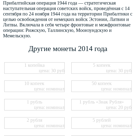
Прибалтийская операция 1944 года — стратегическая
наступательная операция советских войск, проведённая с 14
сентября по 24 ноября 1944 года на территории Прибалтики с
целью освобождения от немецких войск Эстонии, Латвии и
Литвы. Включала в себя четыре фронтовые и межфронтовые
операции: Рижскую, Таллинскую, Моонзундскую и
Мемельскую.
Другие монеты 2014 года
1 копейка
5 копеек
цена: 30 руб
цена: 30 руб
10 копеек
50 копеек
цена: номинал
цена: номинал
1 рубль
1 рубль «Знак Рубля»
цена: номинал
цена: 20 руб
2 рубля
5 рублей
цена: номинал
цена: номинал