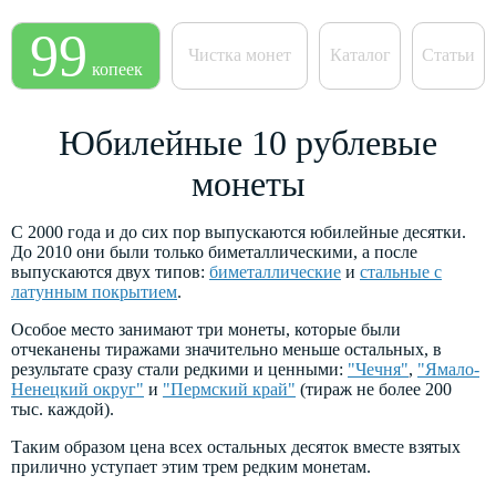
99
Чистка монет
Каталог
Статьи
копеек
Юбилейные 10 рублевые
монеты
C 2000 года и до сих пор выпускаются юбилейные десятки.
До 2010 они были только биметаллическими, а после
выпускаются двух типов:
биметаллические
и
стальные с
латунным покрытием
.
Особое место занимают три монеты, которые были
отчеканены тиражами значительно меньше остальных, в
результате сразу стали редкими и ценными:
"Чечня"
,
"Ямало-
Ненецкий округ"
и
"Пермский край"
(тираж не более 200
тыс. каждой).
Таким образом цена всех остальных десяток вместе взятых
прилично уступает этим трем редким монетам.