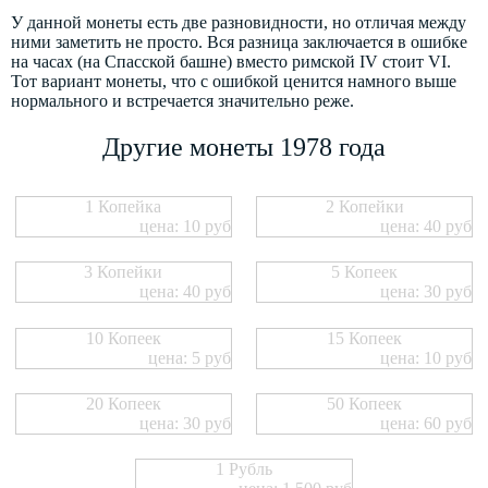
У данной монеты есть две разновидности, но отличая между
ними заметить не просто. Вся разница заключается в ошибке
на часах (на Спасской башне) вместо римской IV стоит VI.
Тот вариант монеты, что с ошибкой ценится намного выше
нормального и встречается значительно реже.
Другие монеты 1978 года
1 Копейка
2 Копейки
цена: 10 руб
цена: 40 руб
3 Копейки
5 Копеек
цена: 40 руб
цена: 30 руб
10 Копеек
15 Копеек
цена: 5 руб
цена: 10 руб
20 Копеек
50 Копеек
цена: 30 руб
цена: 60 руб
1 Рубль