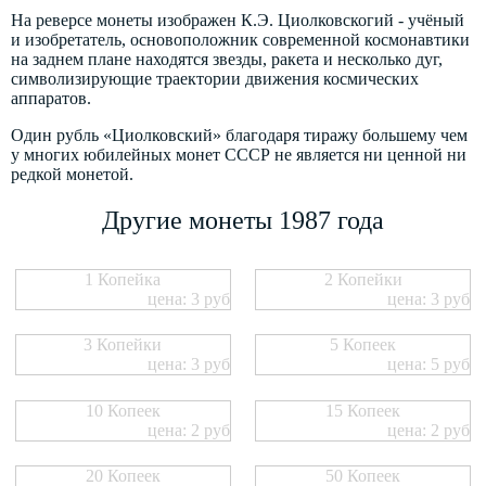
На реверсе монеты изображен К.Э. Циолковскогий - учёный
и изобретатель, основоположник современной космонавтики
на заднем плане находятся звезды, ракета и несколько дуг,
символизирующие траектории движения космических
аппаратов.
Один рубль «Циолковский» благодаря тиражу большему чем
у многих юбилейных монет СССР не является ни ценной ни
редкой монетой.
Другие монеты 1987 года
1 Копейка
2 Копейки
цена: 3 руб
цена: 3 руб
3 Копейки
5 Копеек
цена: 3 руб
цена: 5 руб
10 Копеек
15 Копеек
цена: 2 руб
цена: 2 руб
20 Копеек
50 Копеек