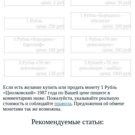
цена: 3 руб
цена: 20 руб
1 Рубль «Бородино -
1 Рубль
обелиск»
цена: 250 руб
цена: 100 руб
1 Рубль «Бородино -
1 Рубль «70 лет
барельеф»
революции»
цена: 100 руб
цена: 100 руб
3 Рубля «70 лет
5 Рублей «70 лет
революции»
революции / шайба»
цена: 150 руб
цена: 1800 руб
Если есть желание купить или продать монету 1 Рубль
«Циолковский» 1987 года по Вашей цене пишите в
комментариях ниже. Пожалуйста, указывайте реальную
стоимость и соблюдайте
правила
. Предложения об обмене
монетами так же возможны.
Рекомендуемые статьи: