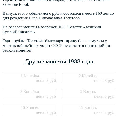
качестве Proof.
Выпуск этого юбилейного рубля состоялся в честь 160 лет со
дня рождения Льва Николаевича Толстого.
На реверсе монеты изображен Л.Н. Толстой - великий
русский писатель.
Один рубль «Толстой» благодаря тиражу большему чем у
многих юбилейных монет СССР не является ни ценной ни
редкой монетой.
Другие монеты 1988 года
1 Копейка
2 Копейки
цена: 3 руб
цена: 3 руб
3 Копейки
5 Копеек
цена: 3 руб
цена: 5 руб
10 Копеек
15 Копеек
цена: 2 руб
цена: 2 руб