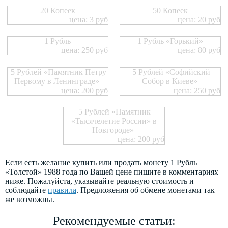
20 Копеек
50 Копеек
цена: 3 руб
цена: 20 руб
1 Рубль
1 Рубль «Горький»
цена: 250 руб
цена: 80 руб
5 Рублей «Памятник Петру
5 Рублей «Софийский
Первому в Ленинграде»
Собор в Киеве»
цена: 200 руб
цена: 250 руб
5 Рублей «Памятник
«Тысячелетие России» в
Новгороде»
цена: 200 руб
Если есть желание купить или продать монету 1 Рубль
«Толстой» 1988 года по Вашей цене пишите в комментариях
ниже. Пожалуйста, указывайте реальную стоимость и
соблюдайте
правила
. Предложения об обмене монетами так
же возможны.
Рекомендуемые статьи: