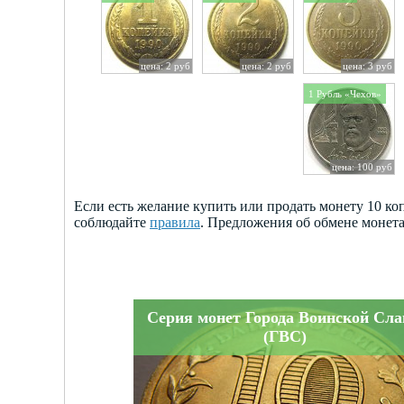
цена: 2 руб
цена: 2 руб
цена: 3 руб
1 Рубль «Чехов»
цена: 100 руб
Если есть желание купить или продать монету 10 к
соблюдайте
правила
. Предложения об обмене монет
Серия монет Города Воинской Сл
(ГВС)