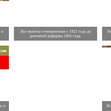
 в
Все монеты отчеканенные с 1921 года до
В
денежной реформы 1961 года.
сии
а и
Вс