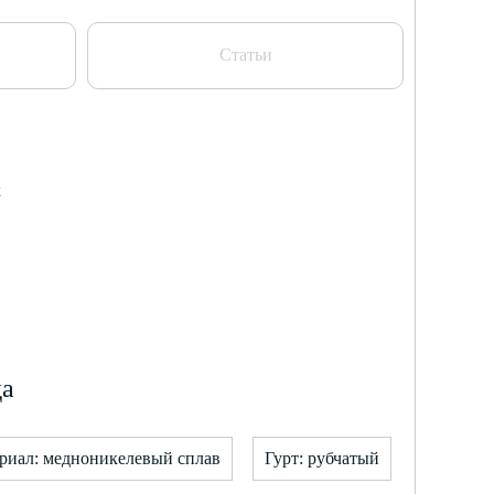
Статьи
к
да
риал: медноникелевый сплав
Гурт: рубчатый