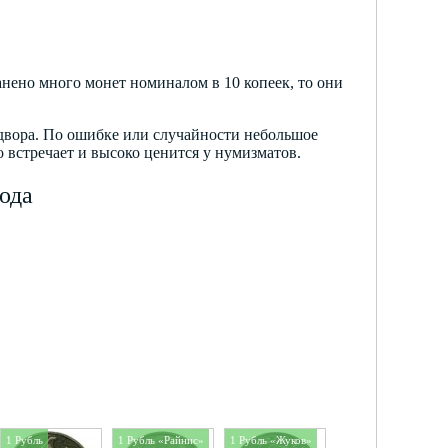
канено много монет номиналом в 10 копеек, то они
 двора. По ошибке или случайности небольшое
 встречает и высоко ценится у нумизматов.
ода
1 Рубль
1 Рубль «Райнис»
1 Рубль «Жуков»