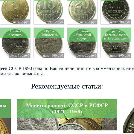
цена: 5 руб
цена: 2 руб
цена: 3 руб
цена: 200 руб
1 Рубль
1 Рубль
5 рублей
5 рублей
«Скорина»
«Чайковский»
«Успенский
«Большой дворец
собор»
в Петродворце»
цена: 100 руб
цена: 100 руб
цена: 200 руб
цена: 200 руб
опеек СССР 1990 года по Вашей цене пишите в комментариях ниж
ами так же возможны.
Рекомендуемые статьи:
авы
Монеты раннего СССР и РСФСР
(1921 - 1958)