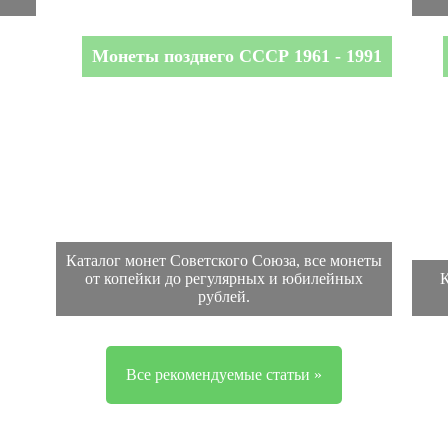
Монеты позднего СССР 1961 - 1991
Каталог монет Советского Союза, все монеты
от копейки до регулярных и юбилейных
К
рублей.
Все рекомендуемые статьи »