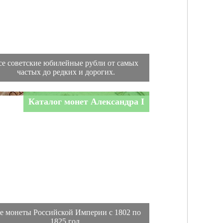
се советские юбилейные рубли от самых
частых до редких и дорогих.
Каталог монет Александра I
е монеты Российской Империи с 1802 по
1825 год.