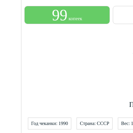
99
копеек
П
Год чеканки: 1990
Страна: СССР
Вес: 