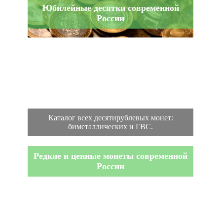
Юбилейные десятки современной
России
Каталог всех десятирублевых монет:
биметаллических и ГВС.
Редкие и ценные монеты современной
России