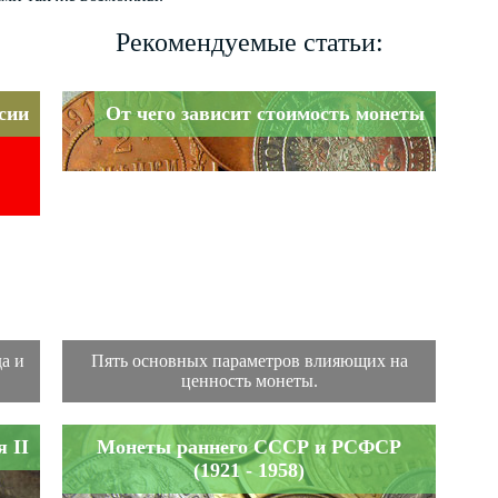
Рекомендуемые статьи:
сии
От чего зависит стоимость монеты
а и
Пять основных параметров влияющих на
ценность монеты.
 II
Монеты раннего СССР и РСФСР
(1921 - 1958)