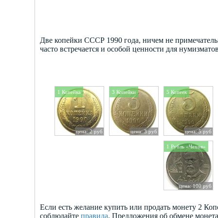
Две копейки СССР 1990 года, ничем не примечательн
часто встречается и особой ценности для нумизматов
1 Копейка
3 Копейки
5 Копеек
цена: 2 руб
цена: 3 руб
цена: 5 руб
1 Рубль «Чехов»
цена: 100 руб
Если есть желание купить или продать монету 2 Ко
соблюдайте
правила
. Предложения об обмене монет