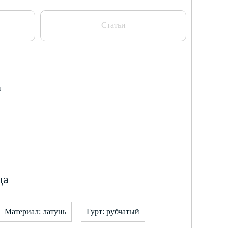
Статьи
и
да
Материал: латунь
Гурт: рубчатый