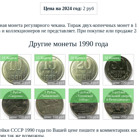
Цена на 2024 год:
2 руб
ая монета регулярного чекана. Тираж двух-копеечных монет в 1
 и коллекционеров не представляет. При покупке или продаже 2-
Другие монеты 1990 года
10 Копеек
15 Копеек
20 Копеек
50 Копеек
цена: 2 руб
цена: 2 руб
цена: 3 руб
цена: 200 руб
1 Рубль
1 Рубль
5 рублей
5 рублей
«Скорина»
«Чайковский»
«Успенский
«Большой дворец
собор»
в Петродворце»
цена: 100 руб
цена: 100 руб
цена: 200 руб
цена: 200 руб
пейки СССР 1990 года по Вашей цене пишите в комментариях ни
ами так же возможны.