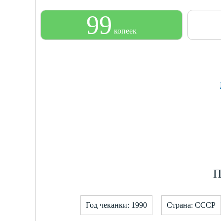
99
копеек
П
Год чеканки: 1990
Страна: СССР