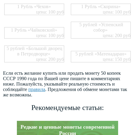
1 Рубль «Чехов»
1 Рубль «Скорина»
цена: 100 руб
цена: 100 руб
5 рублей «Успенский
1 Рубль «Чайковский»
собор»
цена: 100 руб
цена: 200 руб
5 рублей «Большой дворец
в Петродворце»
5 рублей «Матенадаран»
цена: 200 руб
цена: 150 руб
Если есть желание купить или продать монету 50 копеек
СССР 1990 года по Вашей цене пишите в комментариях
ниже. Пожалуйста, указывайте реальную стоимость и
соблюдайте
правила
. Предложения об обмене монетами так
же возможны.
Рекомендуемые статьи:
Редкие и ценные монеты современной
России