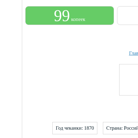
99
копеек
Гла
Год чеканки: 1870
Страна: Росси