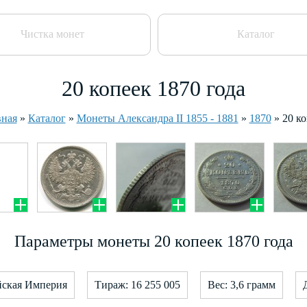
Чистка монет
Каталог
20 копеек 1870 года
вная
»
Каталог
»
Монеты Александра II 1855 - 1881
»
1870
»
20 к
Параметры монеты 20 копеек 1870 года
йская Империя
Тираж: 16 255 005
Вес: 3,6 грамм