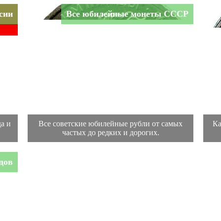
сии
Все юбилейные монеты СССР
а и
Все советские юбилейные рубли от самых
Ка
частых до редких и дорогих.
дов