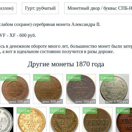
иллон)
Гурт: рубчатый
Монетный двор / буквы: СПБ-H
 слабом сохране) серебряная монета Александра II.
F - XF - 600 руб.
сь в денежном обороте много лет, большинство монет были зате
 а вот в идеальном состоянии получится в разы дороже.
Другие монеты 1870 года
2 копейки
3 копейки
5 копеек
5 копеек
цена: 600 руб
цена: 800 руб
цена: 900 руб
цена: 1 900 руб
3 рубля
5 рублей
1 пенни
5 пенни